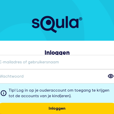
Inloggen
Tip! Log in op je ouderaccount om toegang te krijgen
tot de accounts van je kind(eren).