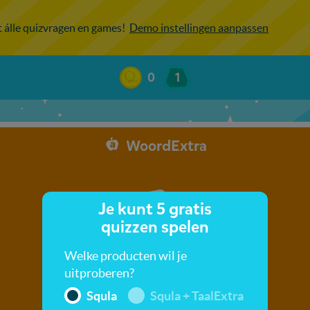
ot álle quizvragen en games!
Demo instellingen aanpassen
0
1
WoordExtra
Je kunt 5 gratis
quizzen spelen
Welke producten wil je
uitproberen?
Squla
Squla + TaalExtra