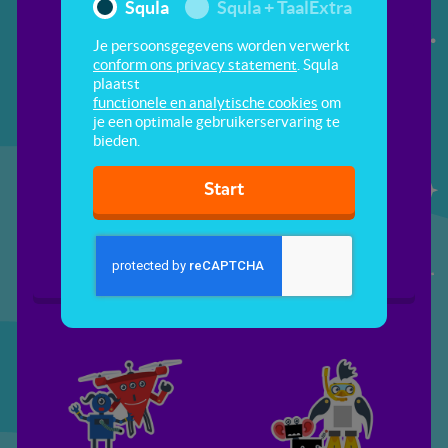
Squla
Squla + TaalExtra
Je persoonsgegevens worden verwerkt
conform ons privacy statement
. Squla
plaatst
functionele en analytische cookies
om
je een optimale gebruikerservaring te
bieden.
Start
De robots van
Raad mijn robot
professor Q