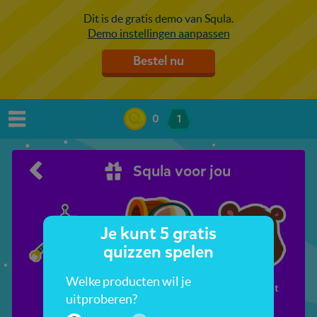
Dit is de gratis demo van Squla.
Demo instellingen aanpassen
Bestel nu
0
1
Squla voor jou
Je kunt 5 gratis
quizzen spelen
Welke producten wil je
Robots
Schatzoeken
Berenjacht
uitproberen?