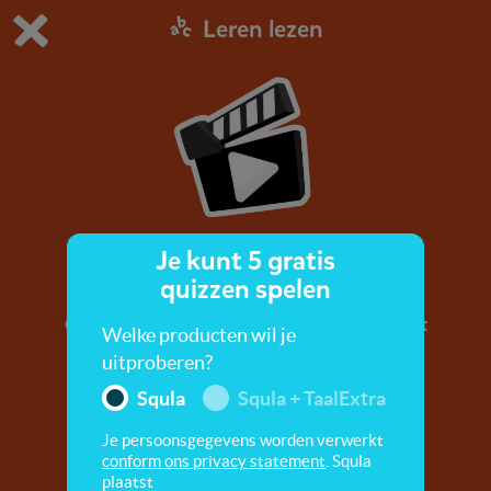
Leren lezen
Dit is de gratis demo van Squla.
Demo instellingen aanpassen
Bestel nu
0
1
Je kunt 5 gratis
Welke letter zie jij?
quizzen spelen
Oefen de letters. A, b, c, leer alle letters uit het
Welke producten wil je
alfabet!
uitproberen?
Squla
Squla + TaalExtra
Je persoonsgegevens worden verwerkt
conform ons privacy statement
. Squla
plaatst