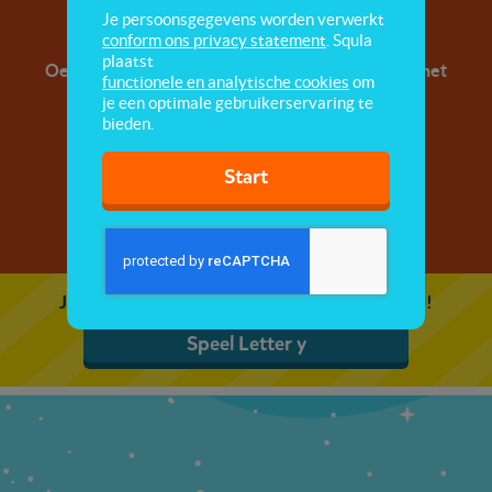
Letter y
Je persoonsgegevens worden verwerkt
conform ons privacy statement
. Squla
plaatst
Oefen met de letter y. A, b, c, leer alle letters uit het
functionele en analytische cookies
om
alfabet!
je een optimale gebruikerservaring te
bieden.
Start
Je kunt 5 gratis quizzen spelen. Speel de eerste!
Speel Letter y