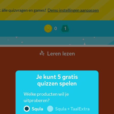
ot álle quizvragen en games!
Demo instellingen aanpassen
0
1
Leren lezen
Je kunt 5 gratis
quizzen spelen
Welke producten wil je
uitproberen?
Squla
Squla + TaalExtra