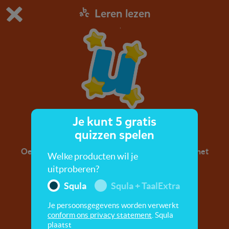
Leren lezen
Dit is de gratis demo van Squla.
Demo instellingen aanpassen
Bestel nu
0
1
Je kunt 5 gratis
Letter u
quizzen spelen
Oefen met de letter u. A, b, c, leer alle letters uit het
Welke producten wil je
alfabet!
uitproberen?
Squla
Squla + TaalExtra
Je persoonsgegevens worden verwerkt
conform ons privacy statement
. Squla
plaatst