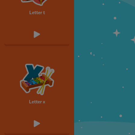
Letter t
Letter x