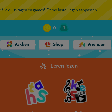
ot álle quizvragen en games!
Demo instellingen aanpassen
0
1
Vakken
Shop
Vrienden
Leren lezen