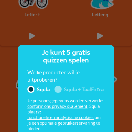
Letter f
Letter g
Je kunt 5 gratis
quizzen spelen
Welke producten wil je
uitproberen?
Squla
Squla + TaalExtra
Je persoonsgegevens worden verwerkt
Letter j
Letter k
conform ons privacy statement
. Squla
plaatst
functionele en analytische cookies
om
je een optimale gebruikerservaring te
bieden.