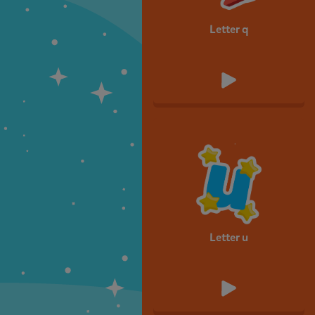
Letter q
Letter u