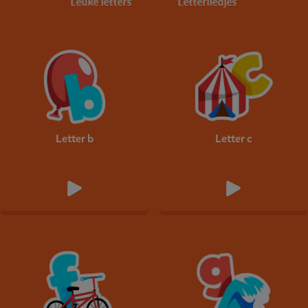
Leuke letters
Letterliedjes
Letter b
Letter c