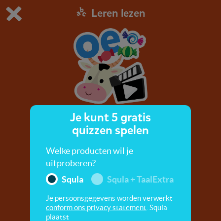
Leren lezen
Dit is de gratis demo van Squla.
Demo instellingen aanpassen
Bestel nu
0
1
Je kunt 5 gratis
oe
quizzen spelen
Zing mee met de koeien en leer de 'oe'.
Welke producten wil je
uitproberen?
Squla
Squla + TaalExtra
Je persoonsgegevens worden verwerkt
conform ons privacy statement
. Squla
plaatst