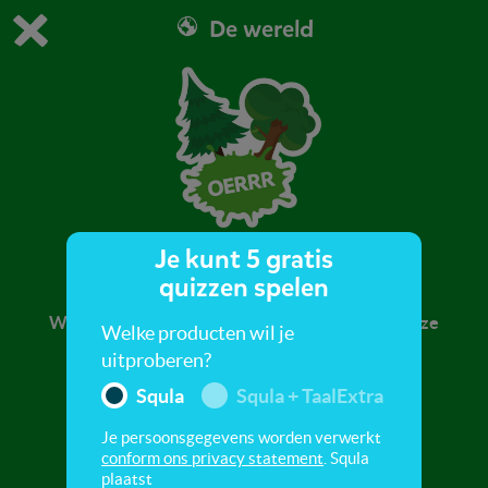
De wereld
Dit is de gratis demo van Squla.
Demo instellingen aanpassen
Bestel nu
0
1
Je kunt 5 gratis
Mini-natuur
quizzen spelen
Welke dieren wonen in een boom? Ontdek in deze
Welke producten wil je
quiz meer over de natuur.
uitproberen?
Squla
Squla + TaalExtra
Je persoonsgegevens worden verwerkt
conform ons privacy statement
. Squla
plaatst