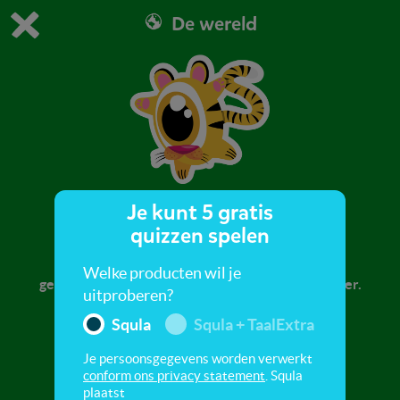
De wereld
Dit is de gratis demo van Squla.
Demo instellingen aanpassen
Bestel nu
0
1
Je kunt 5 gratis
De tijger
quizzen spelen
Weet jij wie de Koning van de Jungle wordt
Welke producten wil je
genoemd? Ontdek in deze quiz meer over de tijger.
uitproberen?
Squla
Squla + TaalExtra
Je persoonsgegevens worden verwerkt
conform ons privacy statement
. Squla
plaatst