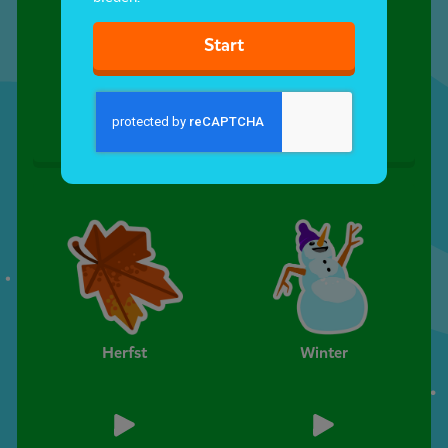
Start
Het is lente
Winter
Herfst
Winter