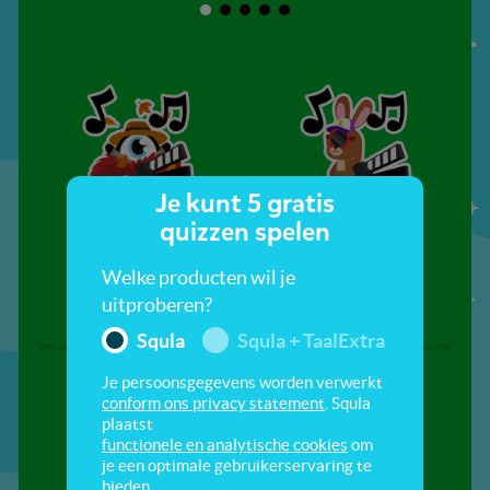
Je kunt 5 gratis
quizzen spelen
Herfst in het grote
Het is zomer
bos
Welke producten wil je
uitproberen?
Squla
Squla + TaalExtra
Je persoonsgegevens worden verwerkt
conform ons privacy statement
. Squla
plaatst
functionele en analytische cookies
om
je een optimale gebruikerservaring te
bieden.