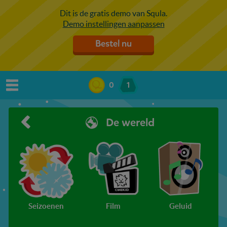
Dit is de gratis demo van Squla.
Demo instellingen aanpassen
Bestel nu
0
1
De wereld
Seizoenen
Film
Geluid