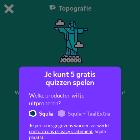
Topografie
Dit is de gratis demo van Squla.
Demo instellingen aanpassen
Bestel nu
0
1
Je kunt 5 gratis
Hoofdsteden Zuid-Amerika
quizzen spelen
Weet jij de hoofdstad van Suriname? En van Peru?
Welke producten wil je
Oefen in deze quiz de topo van Zuid-Amerika.
uitproberen?
Squla
Squla + TaalExtra
Je persoonsgegevens worden verwerkt
conform ons privacy statement
. Squla
plaatst