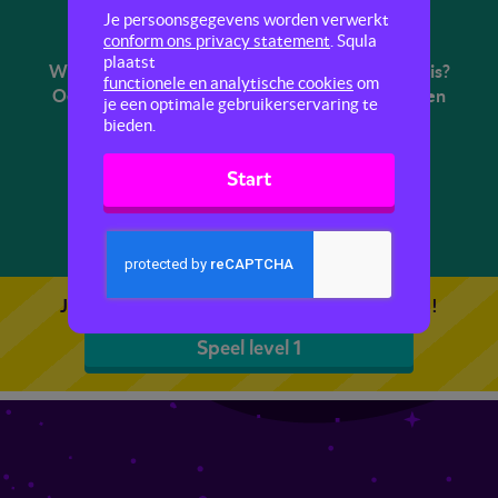
Gebieden en gebergtes
Je persoonsgegevens worden verwerkt
conform ons privacy statement
. Squla
plaatst
Weet jij waar de Himalaya is? Of waar de Sahara is?
functionele en analytische cookies
om
Oefen in deze quiz met verschillende gebieden en
je een optimale gebruikerservaring te
gebergtes over de hele wereld.
bieden.
Start
1
2
Je kunt 5 gratis quizzen spelen. Speel de eerste!
Speel level 1