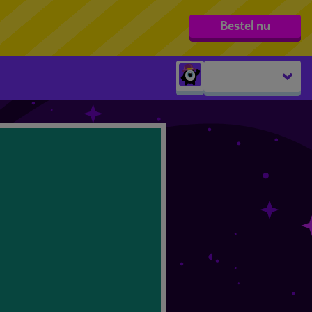
Bestel nu
Peuters
groep 1
groep 2
groep 3
groep 4
groep 5