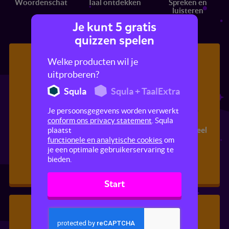
Woordenschat
Taal ontdekken
Spreken en
luisteren
Je kunt 5 gratis
quizzen spelen
Welke producten wil je
uitproberen?
Squla
Squla + TaalExtra
Je persoonsgegevens worden verwerkt
conform ons privacy statement
. Squla
Communicatie
Formeel en informeel
plaatst
taalgebruik
functionele en analytische cookies
om
je een optimale gebruikerservaring te
bieden.
Start