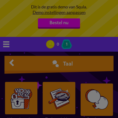
Dit is de gratis demo van Squla.
Demo instellingen aanpassen
Bestel nu
0
1
Taal