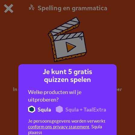
Spelling en grammatica
Dit is de gratis demo van Squla.
Demo instellingen aanpassen
Bestel nu
0
1
Je kunt 5 gratis
Onderwerp en persoonsvorm
quizzen spelen
In dit filmpje help je Berend de beer en leer je meer
Welke producten wil je
over het onderwerp en de persoonsvorm.
uitproberen?
Squla
Squla + TaalExtra
Je persoonsgegevens worden verwerkt
conform ons privacy statement
. Squla
plaatst