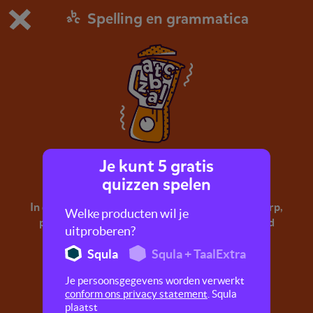
Spelling en grammatica
Dit is de gratis demo van Squla.
Demo instellingen aanpassen
Bestel nu
0
1
Je kunt 5 gratis
Zinsdelen mix 2
quizzen spelen
In deze quiz leer je de zinsdelen als het onderwerp,
Welke producten wil je
persoonsvorm, lijdend voorwerp, meewerkend
uitproberen?
voorwerp, bepaling van tijd en plaats.
Squla
Squla + TaalExtra
Je persoonsgegevens worden verwerkt
conform ons privacy statement
. Squla
plaatst