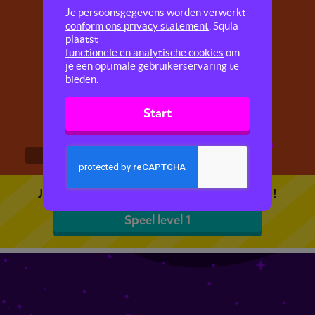
Woordsoorten 1
Je persoonsgegevens worden verwerkt
conform ons privacy statement
. Squla
plaatst
Hier leer je over zelfstandige naamwoorden,
functionele en analytische cookies
om
voorzetsels, telwoorden, bijvoeglijke
je een optimale gebruikerservaring te
naamwoorden.
bieden.
Start
1
2
3
Je kunt 5 gratis quizzen spelen. Speel de eerste!
Speel level 1