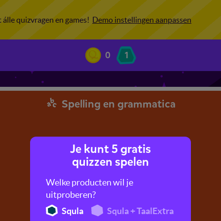
ot álle quizvragen en games!
Demo instellingen aanpassen
0
1
Spelling en grammatica
Je kunt 5 gratis
quizzen spelen
Welke producten wil je
uitproberen?
Squla
Squla + TaalExtra