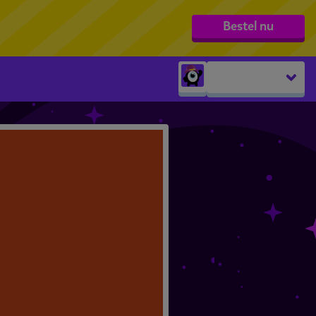
Bestel nu
Peuters
groep 1
groep 2
groep 3
groep 4
groep 5