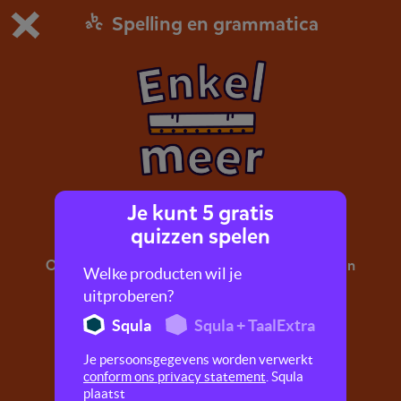
Spelling en grammatica
Dit is de gratis demo van Squla.
Demo instellingen aanpassen
Bestel nu
0
1
Je kunt 5 gratis
Enkelvoud, meervoud 2
quizzen spelen
Oefen hier met meervouden. Denk aan woorden
Welke producten wil je
als: virussen, categorieën, dj's, media.
uitproberen?
Squla
Squla + TaalExtra
Je persoonsgegevens worden verwerkt
conform ons privacy statement
. Squla
plaatst