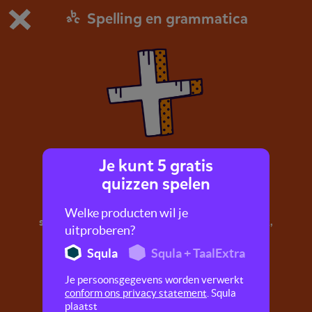
Spelling en grammatica
Dit is de gratis demo van Squla.
Demo instellingen aanpassen
Bestel nu
0
1
Je kunt 5 gratis
Samenstellingen
quizzen spelen
In deze quiz oefen je met allerlei soorten
Welke producten wil je
samenstellingen, zoals: handdoek, pannenkoek,
uitproberen?
zonnestraal, dorpsstraat.
Squla
Squla + TaalExtra
Je persoonsgegevens worden verwerkt
conform ons privacy statement
. Squla
plaatst