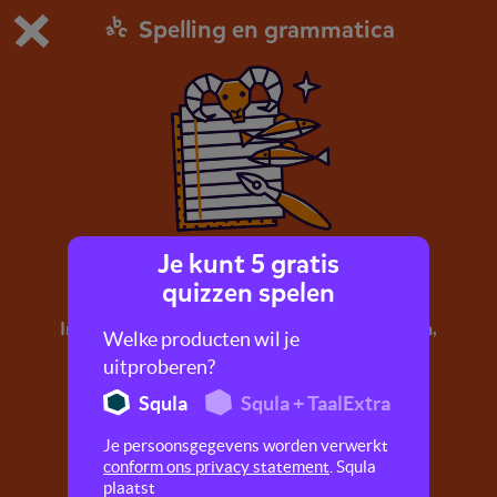
Spelling en grammatica
Dit is de gratis demo van Squla.
Demo instellingen aanpassen
Bestel nu
0
1
Je kunt 5 gratis
Horoscoop
quizzen spelen
In dit dictee vind je een mix van luisterwoorden,
Welke producten wil je
weetwoorden en regelwoorden.
uitproberen?
Squla
Squla + TaalExtra
Je persoonsgegevens worden verwerkt
conform ons privacy statement
. Squla
plaatst