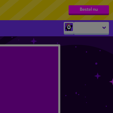
Bestel nu
Peuters
groep 1
groep 2
groep 3
groep 4
groep 5