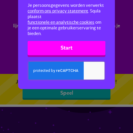
Werken met vormen en figuren
Je persoonsgegevens worden verwerkt
conform ons privacy statement
. Squla
plaatst
In deze quiz oefen je met de begrippen
functionele en analytische cookies
om
lijnsymmetrisch en puntsymmetrisch. Ook oefen je
je een optimale gebruikerservaring te
met perspectieven.
bieden.
Start
Je kunt 5 gratis quizzen spelen. Speel de eerste!
Speel