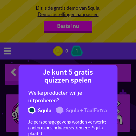
Dit is de gratis demo van Squla.
Demo instellingen aanpassen
Bestel nu
0
1
Je kunt 5 gratis
Rekenen
quizzen spelen
Welke producten wil je
uitproberen?
Squla
Squla + TaalExtra
Je persoonsgegevens worden verwerkt
conform ons privacy statement
. Squla
plaatst