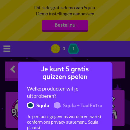
Dit is de gratis demo van Squla.
Demo instellingen aanpassen
Bestel nu
0
1
Je kunt 5 gratis
Rekenen
quizzen spelen
Welke producten wil je
uitproberen?
Squla
Squla + TaalExtra
Je persoonsgegevens worden verwerkt
conform ons privacy statement
. Squla
plaatst