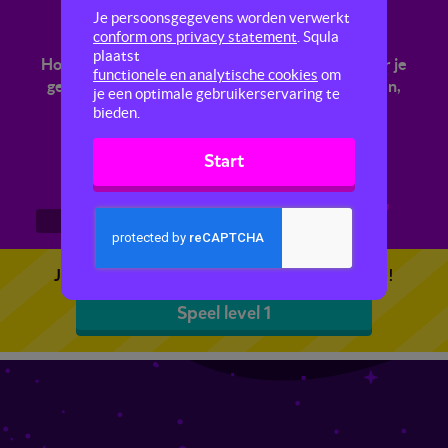
Schatten in het restaurant
Je persoonsgegevens worden verwerkt
conform ons privacy statement
. Squla
plaatst
Hoeveel is het ongeveer samen? In deze quiz leer je
functionele en analytische cookies
om
geldbedragen en andere getallen schattend delen,
je een optimale gebruikerservaring te
vermenigvuldigen, optellen en aftrekken.
bieden.
Start
1
2
3
Je kunt 5 gratis quizzen spelen. Speel de eerste!
Speel level 1