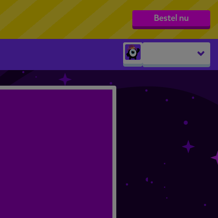
Bestel nu
Peuters
groep 1
groep 2
groep 3
groep 4
groep 5