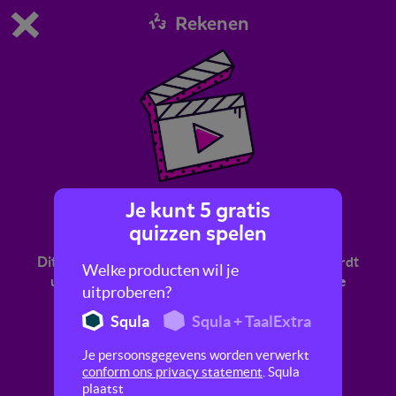
Rekenen
Dit is de gratis demo van Squla.
Demo instellingen aanpassen
Bestel nu
0
1
Je kunt 5 gratis
Inhoudsmaten en maataanduidingen
quizzen spelen
Dit filmpje gaat over inhoud en gewicht en er wordt
Welke producten wil je
uitgelegd hoe je inhoudsmaten naar een andere
uitproberen?
eenheid kan omrekenen.
Squla
Squla + TaalExtra
Je persoonsgegevens worden verwerkt
conform ons privacy statement
. Squla
plaatst