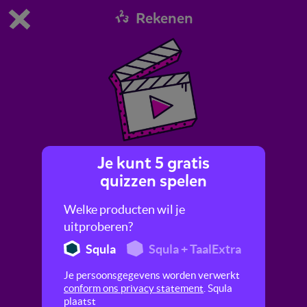
Rekenen
Dit is de gratis demo van Squla.
Demo instellingen aanpassen
Bestel nu
0
1
Je kunt 5 gratis
Procenten als breuk en kommagetal
quizzen spelen
Dit filmpje laat je zien hoe je percentages en
Welke producten wil je
breuken kunt opschrijven als kommagetallen.
uitproberen?
Squla
Squla + TaalExtra
Je persoonsgegevens worden verwerkt
conform ons privacy statement
. Squla
plaatst