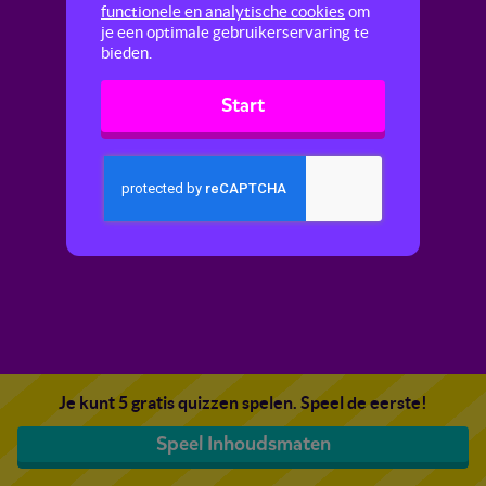
functionele en analytische cookies
om
je een optimale gebruikerservaring te
bieden.
Start
Je kunt 5 gratis quizzen spelen. Speel de eerste!
Speel Inhoudsmaten