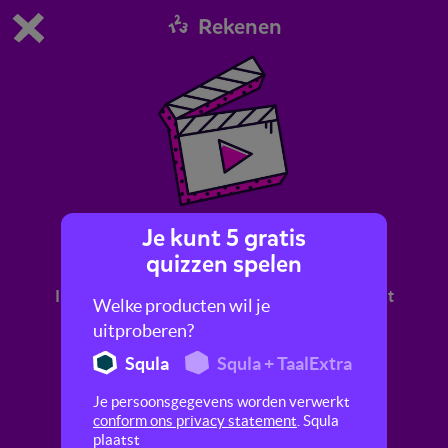
Rekenen
Dit is de gratis demo van Squla.
Demo instellingen aanpassen
Bestel nu
0
1
Je kunt 5 gratis
Breuken, delen en vermenigvuldigen 1
quizzen spelen
In dit filmpje leer je meer over deelsommen met
Welke producten wil je
breuken. Weet jij wat 5 gedeeld door 1/4 is?
uitproberen?
Squla
Squla + TaalExtra
Je persoonsgegevens worden verwerkt
conform ons privacy statement
. Squla
plaatst