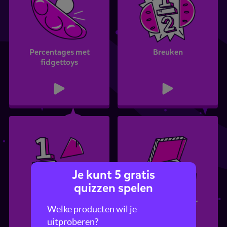
Percentages met
Breuken
fidgettoys
Je kunt 5 gratis
quizzen spelen
Procenten
Meer pizza, meer
Welke producten wil je
breuken!
uitproberen?