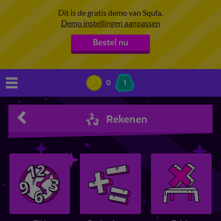
Dit is de gratis demo van Squla.
Demo instellingen aanpassen
Bestel nu
0
1
Rekenen