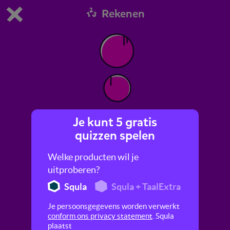
Rekenen
Dit is de gratis demo van Squla.
Demo instellingen aanpassen
Bestel nu
0
1
Je kunt 5 gratis
Delen
quizzen spelen
Hier leer je vlot en handig delen met grotere
Welke producten wil je
getallen, met en zonder rest.
uitproberen?
Squla
Squla + TaalExtra
Je persoonsgegevens worden verwerkt
conform ons privacy statement
. Squla
plaatst