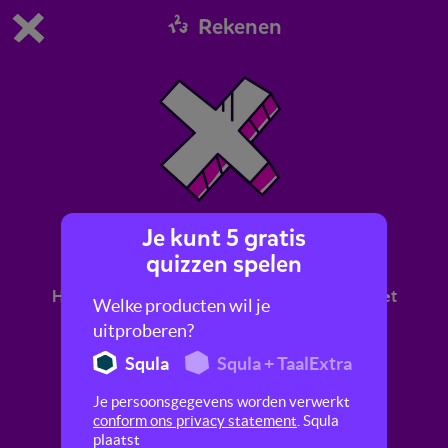
Rekenen
Dit is de gratis demo van Squla.
Demo instellingen aanpassen
Bestel nu
0
1
Je kunt 5 gratis
Vermenigvuldigen
quizzen spelen
Hier leer je vlot en handig vermenigvuldigen met
Welke producten wil je
grotere getallen, met en zonder rest.
uitproberen?
Squla
Squla + TaalExtra
Je persoonsgegevens worden verwerkt
conform ons privacy statement
. Squla
plaatst