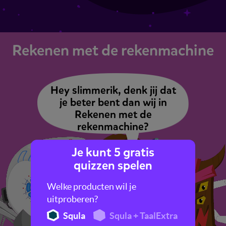
Rekenen met de rekenmachine
Hey slimmerik, denk jij dat
je beter bent dan wij in
Rekenen met de
rekenmachine?
Je kunt 5 gratis
quizzen spelen
Welke producten wil je
uitproberen?
Squla
Squla + TaalExtra