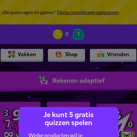
ot álle quizvragen en games!
Demo instellingen aanpassen
0
1
Vakken
Shop
Vrienden
Rekenen adaptief
Je kunt 5 gratis
quizzen spelen
Welke producten wil je