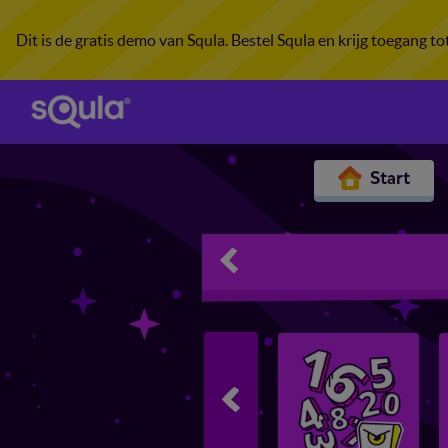
Dit is de gratis demo van Squla. Bestel Squla en krijg toegang t
Start