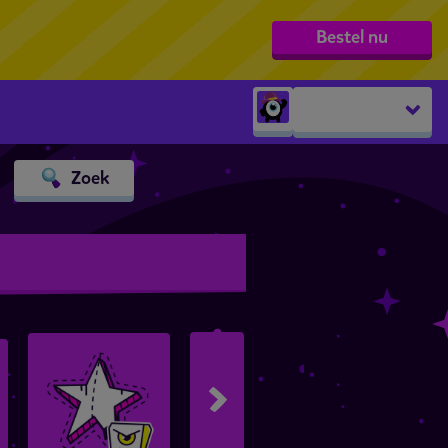
Bestel nu
Peuters
Zoek
groep 1
groep 2
groep 3
groep 4
groep 5