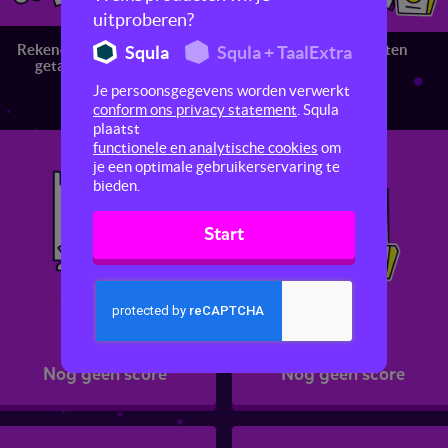
uitproberen?
Rekenen met
Rekenen met
Meten
Squla
Squla + TaalExtra
getallen
verhoudingen
Je persoonsgegevens worden verwerkt
conform ons privacy statement
. Squla
plaatst
functionele en analytische cookies
om
je een optimale gebruikerservaring te
bieden.
Start
Oppervlakte
Inhoud
Nog geen score
Nog geen score