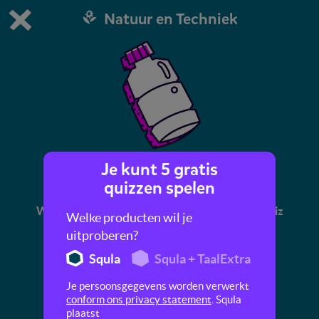
Natuur en Techniek
Dit is de gratis demo van Squla.
Demo instellingen aanpassen
Bestel nu
0
1
Je kunt 5 gratis
Plastic
quizzen spelen
Waar is plastic van gemaakt? Ontdek in deze quiz
Welke producten wil je
meer over dit materiaal.
uitproberen?
Squla
Squla + TaalExtra
Je persoonsgegevens worden verwerkt
conform ons privacy statement
. Squla
plaatst