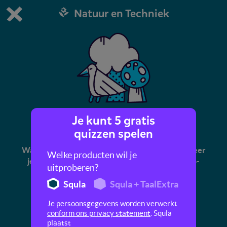
Natuur en Techniek
Dit is de gratis demo van Squla.
Demo instellingen aanpassen
Bestel nu
0
1
Je kunt 5 gratis
Planten en dieren
quizzen spelen
Wat weet jij van de flora en fauna? In deze quiz leer
Welke producten wil je
je onder andere over voedselkringlopen, micro-
uitproberen?
organismen en huisdieren.
Squla
Squla + TaalExtra
Je persoonsgegevens worden verwerkt
conform ons privacy statement
. Squla
plaatst