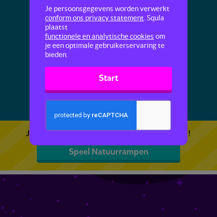
Natuurrampen
Je persoonsgegevens worden verwerkt
conform ons privacy statement
. Squla
plaatst
Deze quiz gaat over aardbevingen,
functionele en analytische cookies
om
vulkaanuitbarstingen, lawines en tsunami's.
je een optimale gebruikerservaring te
bieden.
Start
Je kunt 5 gratis quizzen spelen. Speel de eerste!
Speel Natuurrampen