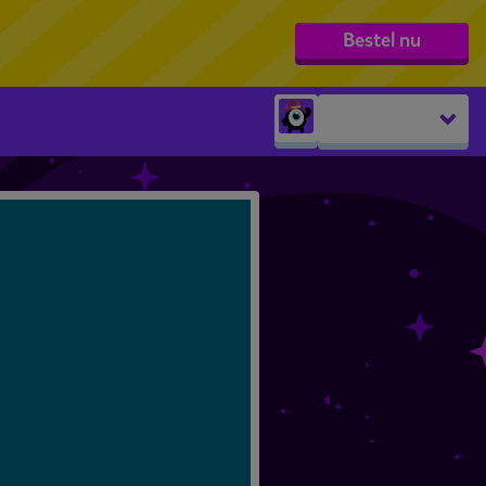
Bestel nu
Peuters
groep 1
groep 2
groep 3
groep 4
groep 5