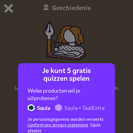
Geschiedenis
Dit is de gratis demo van Squla.
Demo instellingen aanpassen
Bestel nu
0
1
Je kunt 5 gratis
Anne Frank
quizzen spelen
Leer meer over Anne, haar familie en het leven in
Welke producten wil je
het Achterhuis.
uitproberen?
Squla
Squla + TaalExtra
Je persoonsgegevens worden verwerkt
conform ons privacy statement
. Squla
plaatst