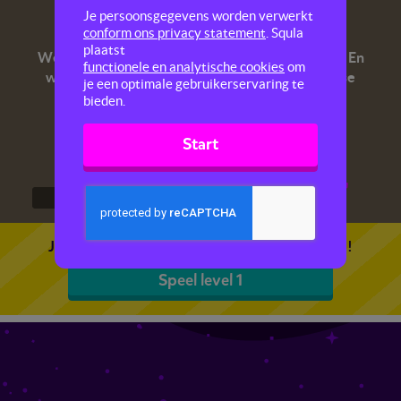
De Romeinen
Je persoonsgegevens worden verwerkt
conform ons privacy statement
. Squla
plaatst
Weet jij in welke goden de Romeinen geloofden? En
functionele en analytische cookies
om
wat 'Ave' betekent in het Latijn? Test je Romeinse
je een optimale gebruikerservaring te
kennis in deze quiz.
bieden.
Start
1
2
3
Je kunt 5 gratis quizzen spelen. Speel de eerste!
Speel level 1