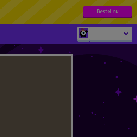
Bestel nu
Peuters
groep 1
groep 2
groep 3
groep 4
groep 5