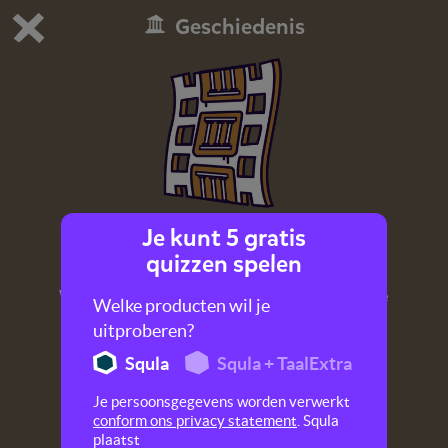
Geschiedenis
Dit is de gratis demo van Squla.
Demo instellingen aanpassen
Bestel nu
0
1
Je kunt 5 gratis
Nederland bevrijd
quizzen spelen
Wil jij weten hoe Nederland werd bevrijd in de
Welke producten wil je
Tweede Wereldoorlog? Kijk dan dit filmpje.
uitproberen?
Squla
Squla + TaalExtra
Je persoonsgegevens worden verwerkt
conform ons privacy statement
. Squla
plaatst