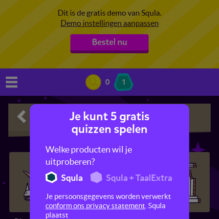
Dit is de gratis demo van Squla.
Demo instellingen aanpassen
Bestel nu
0
1
Je kunt 5 gratis
Geschiedenis
quizzen spelen
Welke producten wil je
uitproberen?
Squla
Squla + TaalExtra
Je persoonsgegevens worden verwerkt
conform ons privacy statement
. Squla
plaatst