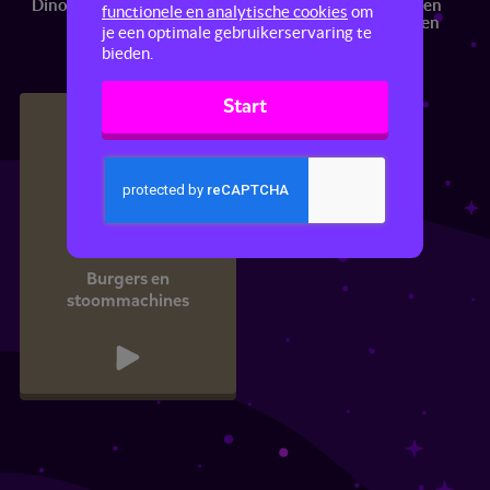
Dinosaurussen
Jagers en boeren
Grieken en
functionele en analytische cookies
om
Romeinen
je een optimale gebruikerservaring te
bieden.
Start
Burgers en
stoommachines