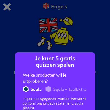
Engels
Dit is de gratis demo van Squla.
Demo instellingen aanpassen
Bestel nu
0
1
Je kunt 5 gratis
Wie ben jij?
quizzen spelen
In deze quiz leer je Engelse woorden en zinnen!
Welke producten wil je
Kom erachter hoe je jezelf voorstelt en leer
uitproberen?
kledingstukken en kleuren.
Squla
Squla + TaalExtra
Je persoonsgegevens worden verwerkt
conform ons privacy statement
. Squla
plaatst