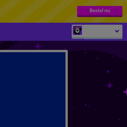
Bestel nu
Peuters
groep 1
groep 2
groep 3
groep 4
groep 5