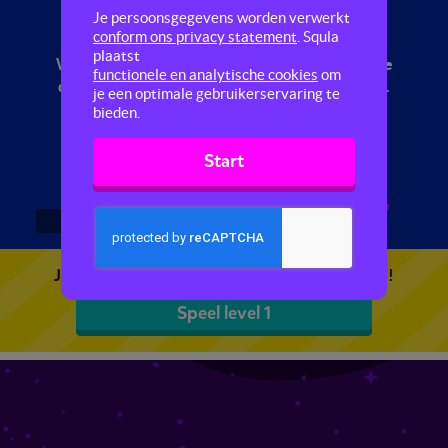
Wonen
Je persoonsgegevens worden verwerkt
conform ons privacy statement
. Squla
plaatst
Where do you live? Do you live in a flat? In deze
functionele en analytische cookies
om
quiz leer je allerlei Engelse zinnen over wonen.
je een optimale gebruikerservaring te
bieden.
Start
1
2
3
Je kunt 5 gratis quizzen spelen. Speel de eerste!
Speel level 1