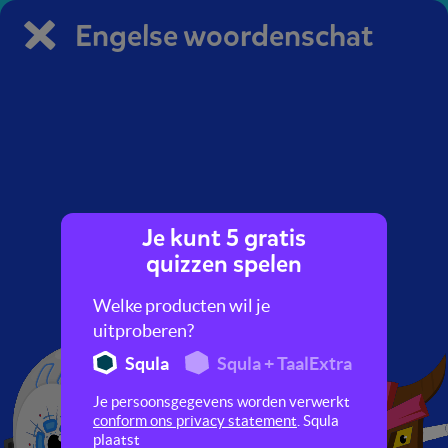
Engelse woordenschat
Je kunt 5 gratis
Hey slimmerik, denk jij dat
quizzen spelen
je beter bent dan wij in
Engelse woordenschat?
Welke producten wil je
uitproberen?
Squla
Squla + TaalExtra
Je persoonsgegevens worden verwerkt
conform ons privacy statement
. Squla
plaatst