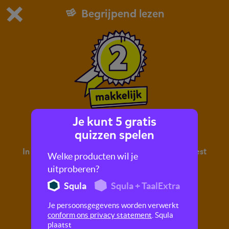
Begrijpend lezen
Dit is de gratis demo van Squla.
Demo instellingen aanpassen
Bestel nu
0
1
Je kunt 5 gratis
Records die je niet wilt breken
quizzen spelen
In deze quiz oefen je met begrijpend lezen. Je leest
Welke producten wil je
een tekst en maakt hier vragen over.
uitproberen?
Squla
Squla + TaalExtra
Je persoonsgegevens worden verwerkt
conform ons privacy statement
. Squla
plaatst