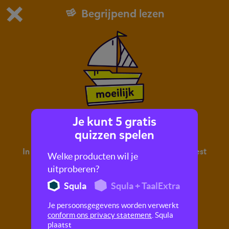
Begrijpend lezen
Dit is de gratis demo van Squla.
Demo instellingen aanpassen
Bestel nu
0
1
Je kunt 5 gratis
Zeilen naar Amerika
quizzen spelen
In deze quiz oefen je met begrijpend lezen. Je leest
Welke producten wil je
een tekst en maakt hier vragen over.
uitproberen?
Squla
Squla + TaalExtra
Je persoonsgegevens worden verwerkt
conform ons privacy statement
. Squla
plaatst