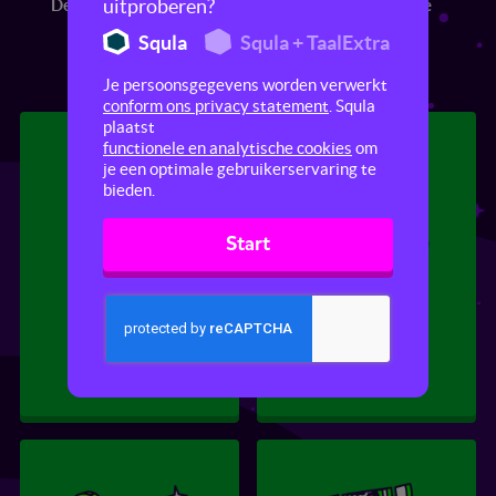
uitproberen?
De wereld
Europa
Religie
Squla
Squla + TaalExtra
Je persoonsgegevens worden verwerkt
conform ons privacy statement
. Squla
plaatst
functionele en analytische cookies
om
je een optimale gebruikerservaring te
bieden.
Start
Het bestuur van
Verkeer
Nederland