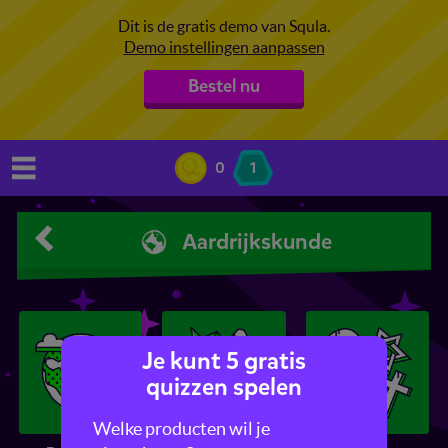
Dit is de gratis demo van Squla.
Demo instellingen aanpassen
Bestel nu
0
1
Aardrijkskunde
Je kunt 5 gratis
quizzen spelen
Welke producten wil je