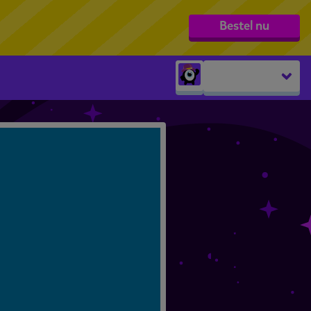
Bestel nu
Peuters
groep 1
groep 2
groep 3
groep 4
groep 5