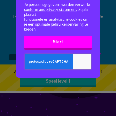
Samenwerken
Je persoonsgegevens worden verwerkt
conform ons privacy statement
. Squla
plaatst
In deze missie leer je hoe je goed samenwerkt. Je
functionele en analytische cookies
om
leert over de rollen, zoals tijdbewaker en
je een optimale gebruikerservaring te
taakkapitein, en je krijgt handige tips en trucs.
bieden.
Start
1
2
3
Je kunt 5 gratis quizzen spelen. Speel de eerste!
Speel level 1