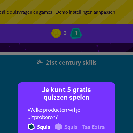
ot álle quizvragen en games!
Demo instellingen aanpassen
0
1
21st century skills
Je kunt 5 gratis
quizzen spelen
Welke producten wil je
uitproberen?
Squla
Squla + TaalExtra