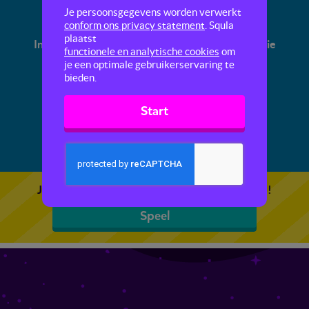
Technologie door de tijd heen
Je persoonsgegevens worden verwerkt
conform ons privacy statement
. Squla
plaatst
In deze quiz leer je alles over soorten technologie
functionele en analytische cookies
om
door de jaren heen, van vroeger tot nu.
je een optimale gebruikerservaring te
bieden.
Start
Je kunt 5 gratis quizzen spelen. Speel de eerste!
Speel