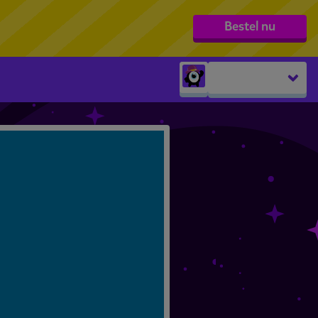
Bestel nu
Peuters
groep 1
groep 2
groep 3
groep 4
groep 5