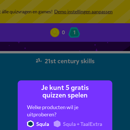
ot álle quizvragen en games!
Demo instellingen aanpassen
0
1
21st century skills
Je kunt 5 gratis
quizzen spelen
Welke producten wil je
uitproberen?
Squla
Squla + TaalExtra