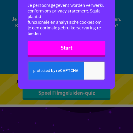
Filmgeluiden-quiz
Je persoonsgegevens worden verwerkt
conform ons privacy statement
. Squla
plaatst
Je oren worden in films vaak voor de gek gehouden.
functionele en analytische cookies
om
Kun jij raden hoe deze filmgeluiden gemaakt zijn?
je een optimale gebruikerservaring te
bieden.
Start
Je kunt 5 gratis quizzen spelen. Speel de eerste!
Speel Filmgeluiden-quiz