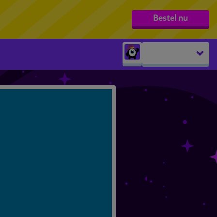
Bestel nu
Peuters
groep 1
groep 2
groep 3
groep 4
groep 5