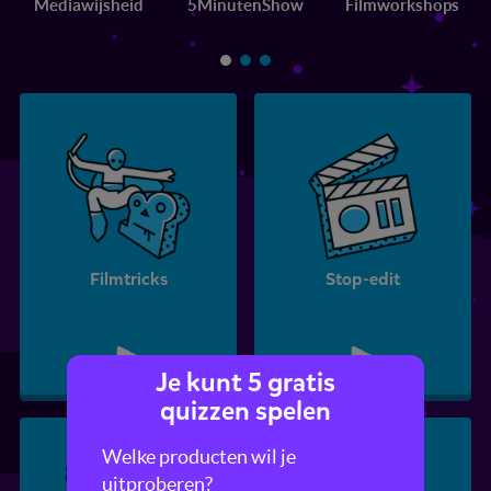
Mediawijsheid
5MinutenShow
Filmworkshops
Filmtricks
Stop-edit
Je kunt 5 gratis
quizzen spelen
Welke producten wil je
uitproberen?