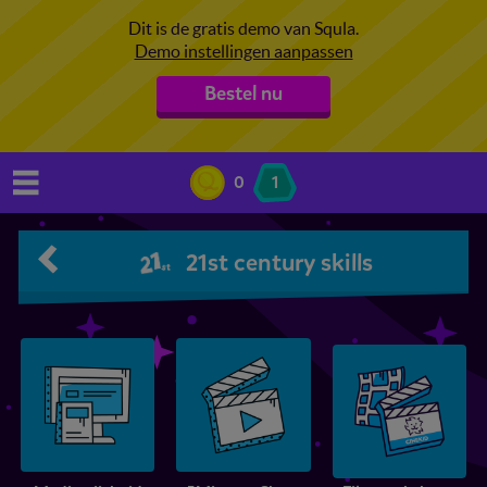
Dit is de gratis demo van Squla.
Demo instellingen aanpassen
Bestel nu
0
1
21st century skills